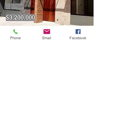
C:
170m²
$3,200,000
Phone
Email
Facebook
Ver más
Nueva casa en venta en San Pedro
Cholula!
Preventa
T:
124 m²
C:
176 m²
$2,850,000
Ver listado completo