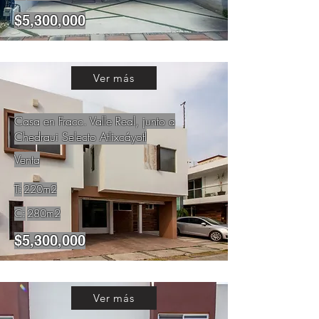
$5,300,000
Ver más
Casa en Fracc. Valle Real, junto a
Chedraui Selecto Atlixcáyotl
Venta
T:
220m2
C:
280m2
$5,300,000
Ver más