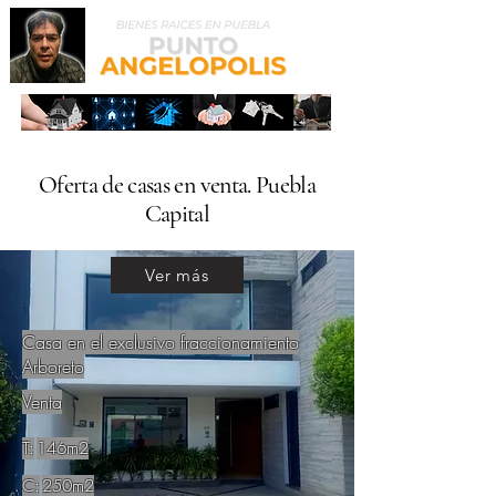
Oferta de casas en venta. Puebla
Capital
Ver más
Casa en el exclusivo fraccionamiento
Arboreto
Venta
T:
146m2
C:
250m2