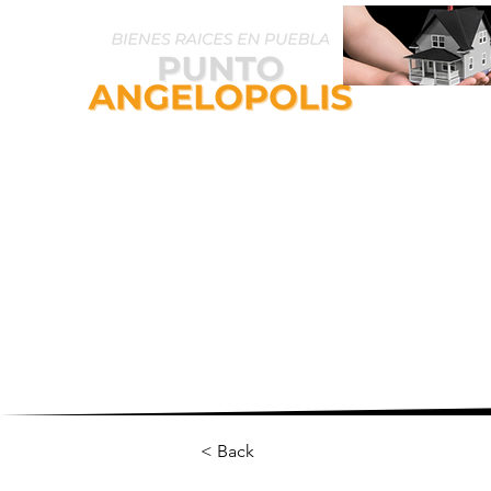
Inicio
P
< Back