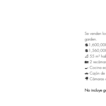
Se venden los
garden.
💲1,600,000
💲1,560,000
📐 55 m² habi
🏡 2 recámar
🍳 Cocina eq
🚗 Cajón de 
🎥 Cámaras 
No incluye ga