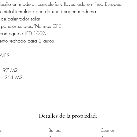
 baño en madera, cancelería y llaves todo en línea Europea
on cristal templado que da una imagen moderna
 de calentador solar
n paneles solares/Normas CFE
n con equipo LED 100%
iento techado para 2 autos
NALES
21.97 M2
ón: 261 M2
Detalles de la propiedad:
o:
Baños:
Cuartos: