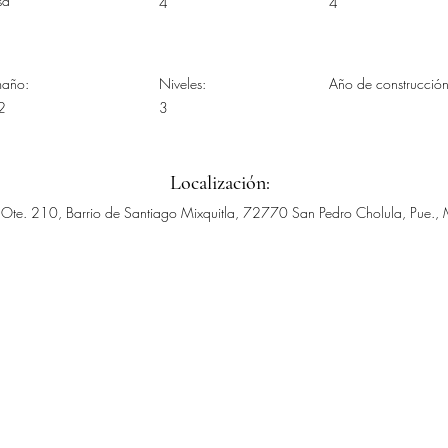
sa
4
4
maño:
Niveles:
Año de construcción
2
3
Localización:
Ote. 210, Barrio de Santiago Mixquitla, 72770 San Pedro Cholula, Pue.,