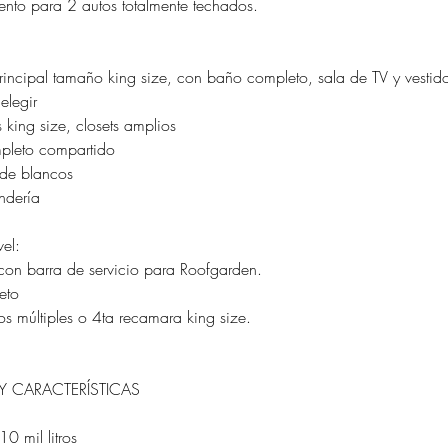
ento para 2 autos totalmente techados.
incipal tamaño king size, con baño completo, sala de TV y vestid
elegir
 king size, closets amplios
pleto compartido
 de blancos
ndería
el:
r con barra de servicio para Roofgarden.
eto
os múltiples o 4ta recamara king size.
 CARACTERÍSTICAS
10 mil litros