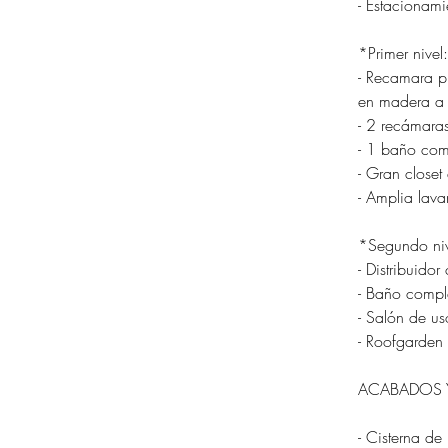
- Estacionami
*Primer nivel:
- Recamara pr
en madera a 
- 2 recámaras
- 1 baño com
- Gran closet
- Amplia lava
*Segundo niv
- Distribuido
- Baño compl
- Salón de us
- Roofgarden
ACABADOS Y
- Cisterna de 