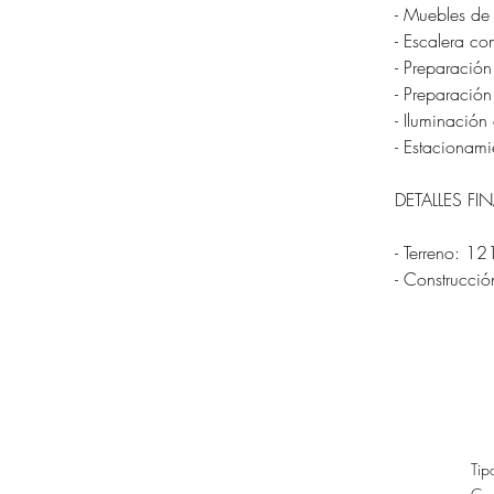
- Muebles de
- Escalera c
- Preparación
- Preparació
- Iluminació
- Estacionam
DETALLES FI
- Terreno: 1
- Construcci
Tip