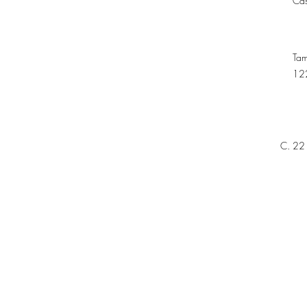
Ca
Ta
12
C. 22 