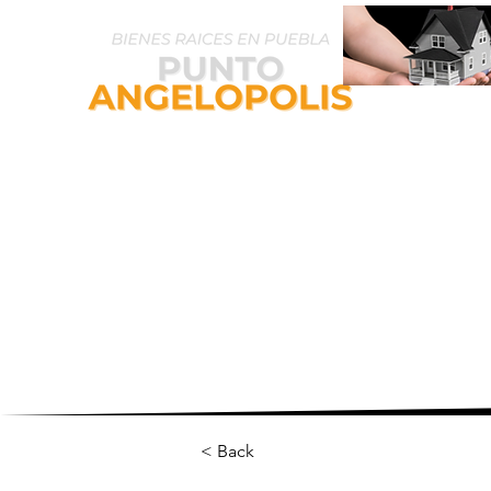
Inicio
P
< Back