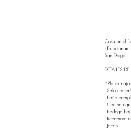
Casa en el f
- Fraccionami
San Diego.
DETALLES DE
*Planta baja
- Sala comed
- Baño comple
- Cocina equi
- Bodega baj
- Recamara o
- Jardín