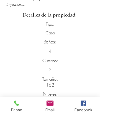
impuestos.
Detalles de la propiedad:
Tipo:
Casa
Baños:
4
Cuartos:
2
Tamaño:
162
Niveles:
2
Año de construcción:
Phone
Email
Facebook
Localización:
La Paz, 72160 Heroica Puebla de Zaragoza,