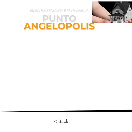
Inicio
P
< Back