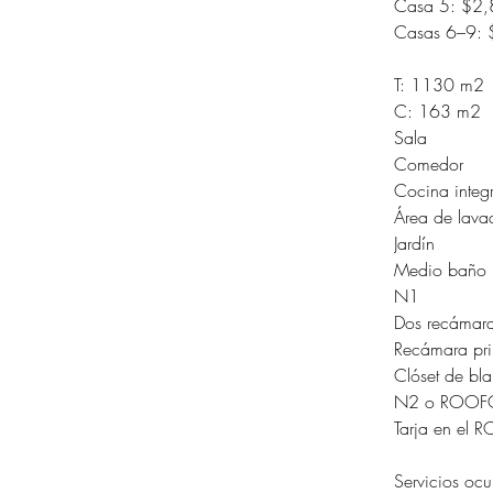
Casa 5: $2
Casas 6–9:
T: 1130 m2
C: 163 m2
Sala
Comedor
Cocina integ
Área de lava
Jardín
Medio baño
N1
Dos recámara
Recámara pri
Clóset de bl
N2 o ROOF
Tarja en el
Servicios ocu