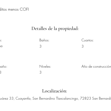
éditos menos COFI
Detalles de la propiedad:
o:
Baños:
Cuartos:
sa
3
3
maño:
Niveles:
Año de construcción
3
3
Localización:
 Juárez 33, Cuayantla, San Bernardino Tlaxcalancingo, 72823 San Bernardi