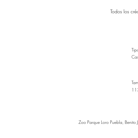
Todos los cr
Tip
Ca
Ta
11
Zoo Parque Loro Puebla, Benito