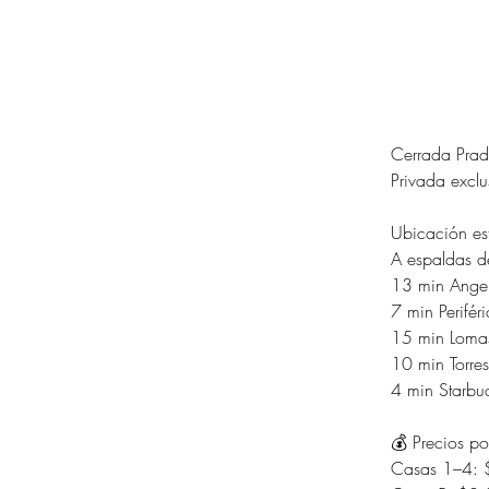
Cerrada Prad
Privada excl
Ubicación es
A espaldas d
13 min Angel
7 min Perifér
15 min Lomas
10 min Torre
4 min Starbuc
💰 Precios p
Casas 1–4: