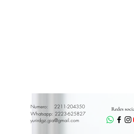
Numero: 2211-204350
Redes soci
Whatsapp: 2223-625827
yurirdgz.gia@gmail.com