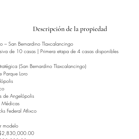
Descripción de la propiedad
o – San Bernardino Tlaxcalancingo
usiva de 10 casas | Primera etapa de 4 casas disponibles
tratégica (San Bernardino Tlaxcalancingo)
e Parque Loro
ópolis
ico
 de Angelópolis
s Médicas
ks Federal Atlixco
or modelo
 $2,830,000.00