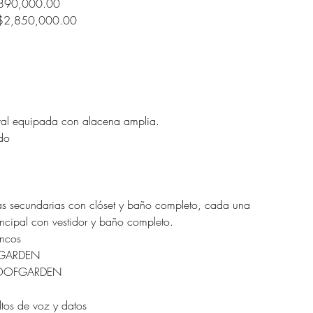
,890,000.00
 $2,850,000.00
ral equipada con alacena amplia.
do
s secundarias con clóset y baño completo, cada una
ncipal con vestidor y baño completo.
ancos
GARDEN
 ROOFGARDEN
ltos de voz y datos